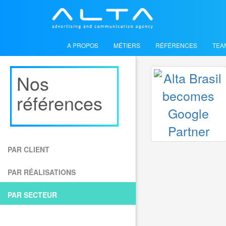
A PROPOS
MÉTIERS
RÉFÉRENCES
TEA
Nos
références
PAR CLIENT
ALTA PAR
ALTA PAR
PAR RÉALISATIONS
Alta & part
Alta & part
PAR SECTEUR