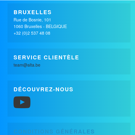
CREAA
Häagen-Dazs
Apollinaris
SANTE / sport
BRUXELLES
Briefing
Briefing
Rue de Bosnie, 101
Affiche Open Museum Experience
Affiche
1060 Bruxelles - BELGIQUE
+32 (0)2 537 48 08
Client
Client
Malizia
Underberg
SERVICE CLIENTÈLE
Briefing
Briefing
team@alta.be
Bus Malizia
Underberg Eurybia
DÉCOUVREZ-NOUS
Client
CREAA
Briefing
Campagne 2007
CONDITIONS GÉNÉRALES