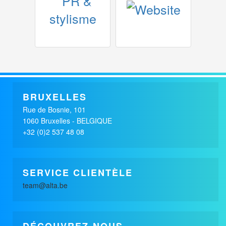
x
x
ALACO
ALACO
MODE / COSMETIQUES
MODE / COSMETIQUES
BRUXELLES
Rue de Bosnie, 101
1060 Bruxelles - BELGIQUE
+32 (0)2 537 48 08
SERVICE CLIENTÈLE
team@alta.be
DÉCOUVREZ-NOUS