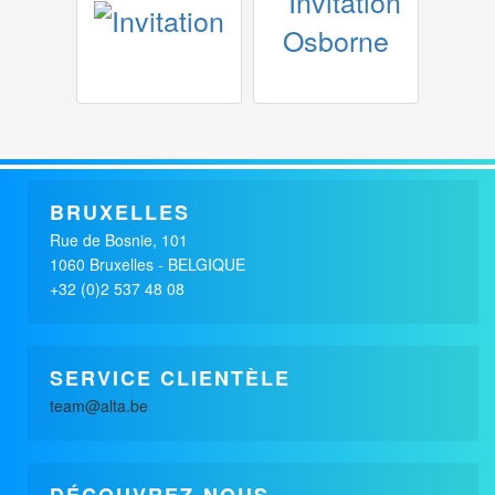
x
x
BERENSCHOT
BERENSCHOT
FINANCES / ASSURANCES /
FINANCES / ASSURANCES /
BRUXELLES
SERVICES
SERVICES
Rue de Bosnie, 101
1060 Bruxelles - BELGIQUE
+32 (0)2 537 48 08
SERVICE CLIENTÈLE
team@alta.be
DÉCOUVREZ-NOUS