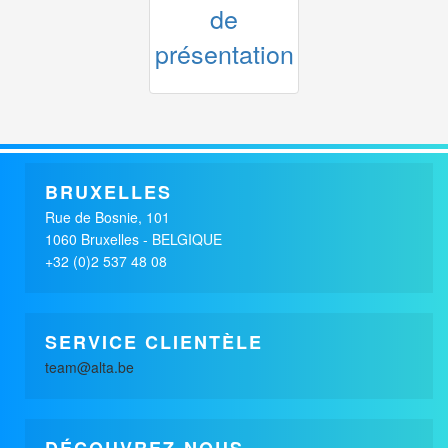
x
SOGEC
alimentaire / fmcg
BRUXELLES
Rue de Bosnie, 101
1060 Bruxelles - BELGIQUE
+32 (0)2 537 48 08
SERVICE CLIENTÈLE
team@alta.be
DÉCOUVREZ-NOUS