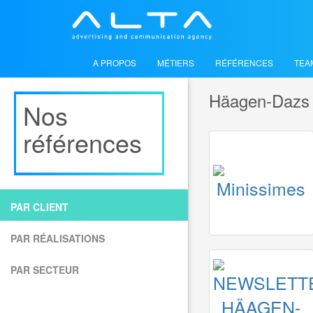
A PROPOS
MÉTIERS
RÉFÉRENCES
TEA
Häagen-Dazs
Nos
références
PAR CLIENT
PAR RÉALISATIONS
HÄAGEN-
HÄAGEN-
HÄAGEN-
HÄAGEN-
HÄAGEN-
HÄAGEN-
PAR SECTEUR
alimentaire
alimentaire
alimentaire
alimentaire
alimentaire
alimentaire