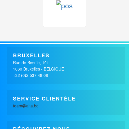
x
ST ELOI
alimentaire / fmcg
BRUXELLES
Rue de Bosnie, 101
1060 Bruxelles - BELGIQUE
+32 (0)2 537 48 08
SERVICE CLIENTÈLE
team@alta.be
DÉCOUVREZ-NOUS