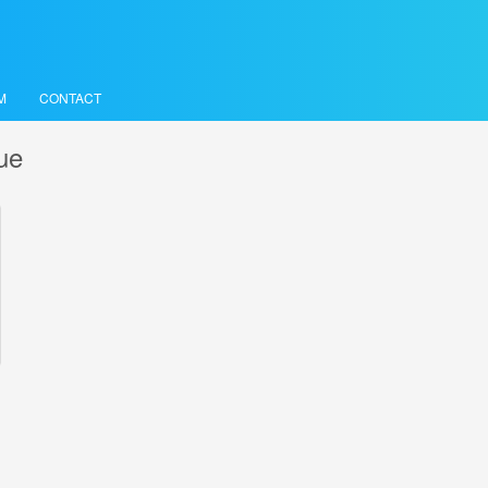
M
CONTACT
que
L OPTIQUE
port
Client