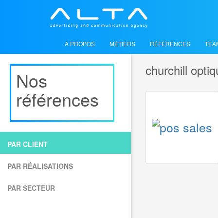
A PROPOS
MÉTIERS
RÉFÉRENCES
TEA
churchill opti
Nos
références
PAR CLIENT
PAR RÉALISATIONS
CHURCHIL
PAR SECTEUR
SANTE / s