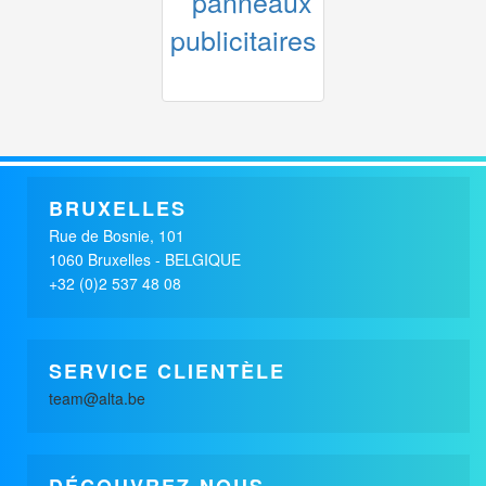
x
GP AUTOMOBILE PEUGEOT
AUTOMOBILE
BRUXELLES
Rue de Bosnie, 101
1060 Bruxelles - BELGIQUE
+32 (0)2 537 48 08
SERVICE CLIENTÈLE
team@alta.be
DÉCOUVREZ-NOUS