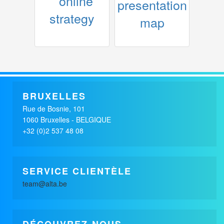
x
x
BELUX CLEANING
BELUX CLEANING
IMMOBILIER / renovation
IMMOBILIER / renovation
BRUXELLES
Rue de Bosnie, 101
1060 Bruxelles - BELGIQUE
+32 (0)2 537 48 08
SERVICE CLIENTÈLE
team@alta.be
DÉCOUVREZ-NOUS