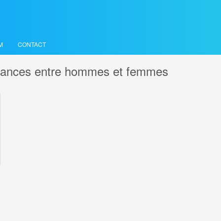
M
CONTACT
chances entre hommes et femmes
DES CHANCES ENTRE
ET FEMMES
IONNEL / ASSOCIATIF
Client