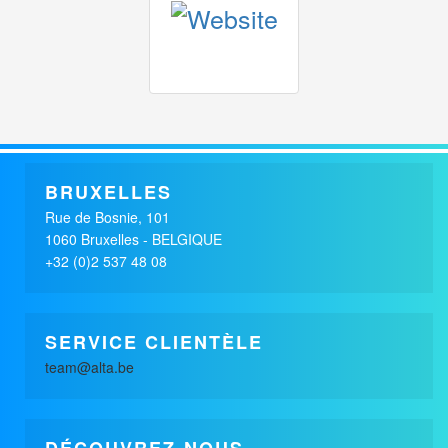
x
HOTEL BEVERLY HILLS
TOURISME / LOISIRS
BRUXELLES
Rue de Bosnie, 101
1060 Bruxelles - BELGIQUE
+32 (0)2 537 48 08
SERVICE CLIENTÈLE
team@alta.be
DÉCOUVREZ-NOUS